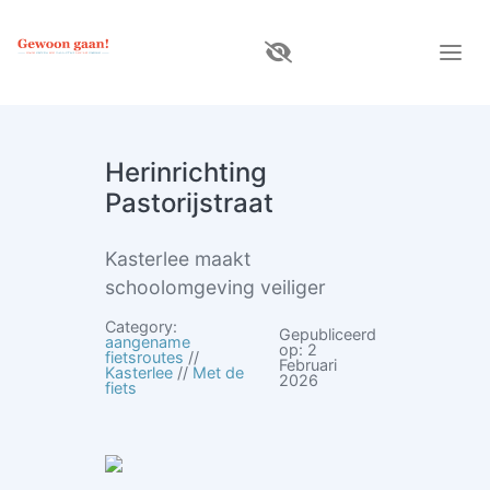
Herinrichting
Pastorijstraat
Kasterlee maakt
schoolomgeving veiliger
Category:
Gepubliceerd
aangename
op: 2
fietsroutes
//
Februari
Kasterlee
//
Met de
2026
fiets